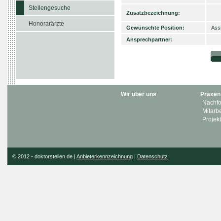
Stellengesuche
Zusatzbezeichnung:
Honorarärzte
Gewünschte Position:
Assi
Ansprechpartner:
Wir über uns
Praxen
Nachfo
Mitarbe
Projekt
© 2012 - doktorstellen.de |
Anbieterkennzeichnung
|
Datenschutz