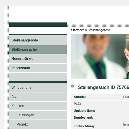
Startseite
»
Stellenangebote
Stellenangebote
Stellengesuche
Honorarärzte
Impressum
Stellengesuch ID 7576
Wir über uns
Ärzte
Anrede:
Fra
PLZ:
Kliniken
Umkreis (km):
Leistungen
Bundesland:
Projekt
Inne
Fachrichtung: