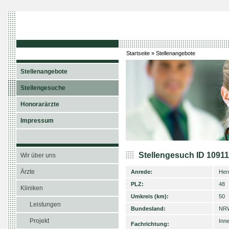
Startseite
»
Stellenangebote
Stellenangebote
Stellengesuche
Honorarärzte
Impressum
Stellengesuch ID 1091
Wir über uns
Ärzte
Anrede:
Her
PLZ:
48
Kliniken
Umkreis (km):
50
Leistungen
Bundesland:
NR
Projekt
Inne
Fachrichtung: