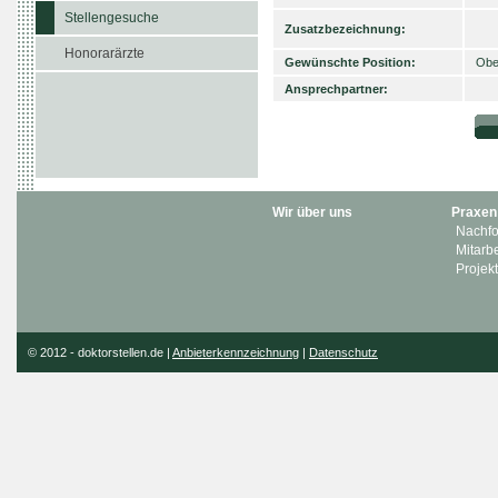
Stellengesuche
Zusatzbezeichnung:
Honorarärzte
Gewünschte Position:
Obe
Ansprechpartner:
Wir über uns
Praxen
Nachfo
Mitarbe
Projekt
© 2012 - doktorstellen.de |
Anbieterkennzeichnung
|
Datenschutz